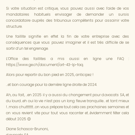
Si votre situation est critique, vous pouvez aussi avec l’aide de vos
mandataires habituels envisager de demander un sursis
concordataire auprès des tribunaux compétents pour assainir votre
structure.
Une faillite signifie en effet la fin de votre entreprise avec des
conséquences que vous pouvez imaginer et il est très difficile de se
sortir d’un tel engrenage.
L’Office des faillites a mis aussi en ligne une FAQ :
https://www.ge.ch/document/art-43-lp-faq
.
Alors pour repartir du bon pied en 2025, anticipez !
…et bon courage pour la dernière ligne droite de 2024.
Ah, au fait, …en 2025 il y a aussi du changement pour d.avocats SA, et
du lourd…eh oui la vie n’est pas un long fleuve tranquille… et tant mieux
!…mais chutttttt…on vous prépare tout cela ces prochaines semaines et
on vous revient vite pour tout vous raconter et…évidemment fêter cela
début 2025 😊
Diane Schasca-Brunoni,
d.avocats SA